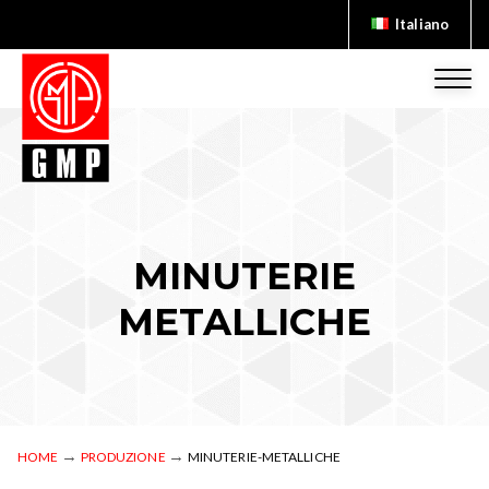
Skip
Italiano
to
Italiano
content
English
MINUTERIE
METALLICHE
→
→
HOME
PRODUZIONE
MINUTERIE-METALLICHE