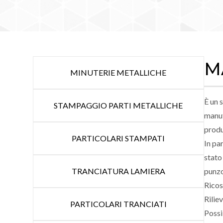
M
MINUTERIE METALLICHE
È un 
STAMPAGGIO PARTI METALLICHE
manut
produ
PARTICOLARI STAMPATI
In pa
stato
TRANCIATURA LAMIERA
punzo
Ricos
Rilie
PARTICOLARI TRANCIATI
Possi