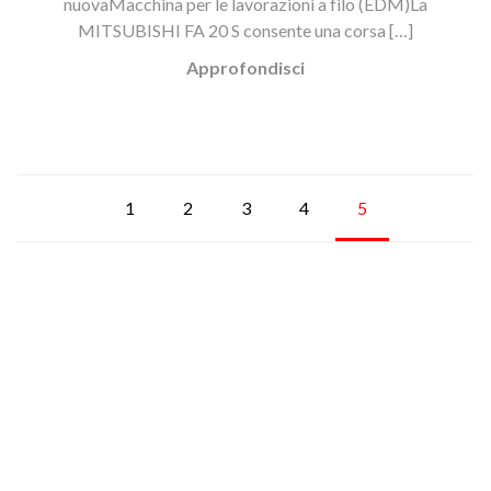
nuovaMacchina per le lavorazioni a filo (EDM)La
MITSUBISHI FA 20 S consente una corsa […]
Approfondisci
1
2
3
4
5